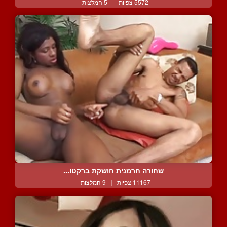
5572 צפיות
|
5 המלצות
שחורה חרמנית חושקת ברקטו...
11167 צפיות
|
9 המלצות