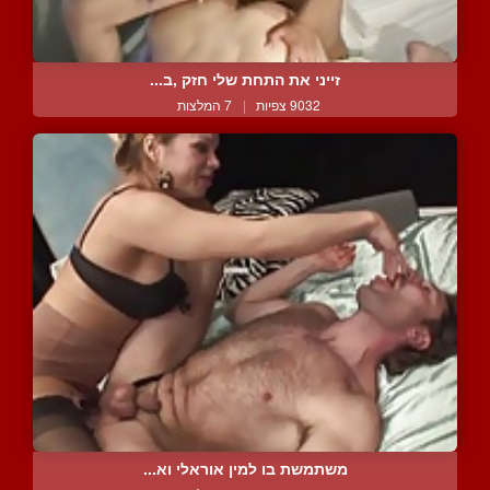
זייני את התחת שלי חזק ,ב...
9032 צפיות
|
7 המלצות
משתמשת בו למין אוראלי וא...