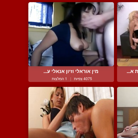
א...
מין אוראלי וזיון אנאלי ע...
4075 צפיות
|
1 המלצות