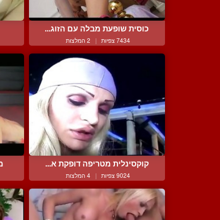
כוסית שופעת מבלה עם הזוג...
7434 צפיות
|
2 המלצות
קוקסינלית מטריפה דופקת א...
מ
9024 צפיות
|
4 המלצות