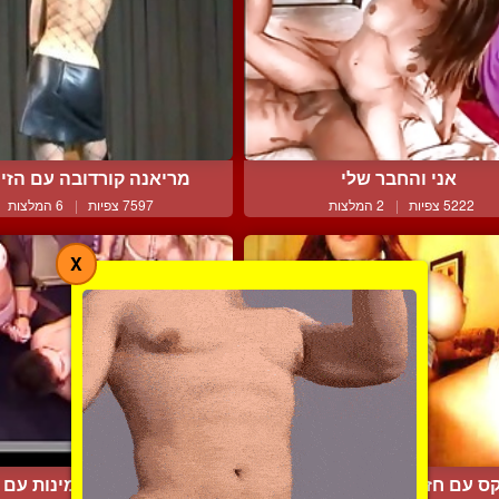
אני והחבר שלי
מריאנה קורדובה עם הזין 
5222 צפיות
|
2 המלצות
7597 צפיות
|
6 המלצות
X
ס עם חזה ענק נמצצת על...
עבד מין של דומינות עם בו