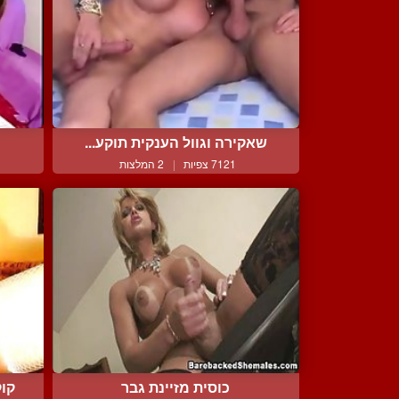
שאקירה וגוול הענקית תוקע...
7121 צפיות
|
2 המלצות
כוסית מזיינת גבר
קוק