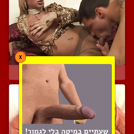
X
חרמנית שזופה נהנית כאן ע...
6854 צפיות
|
1 המלצות