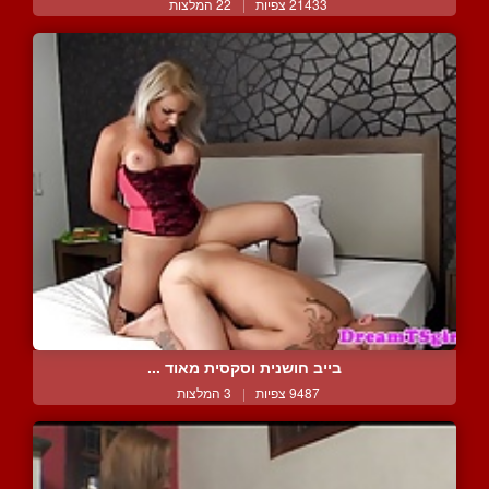
21433 צפיות
|
22 המלצות
בייב חושנית וסקסית מאוד ...
9487 צפיות
|
3 המלצות