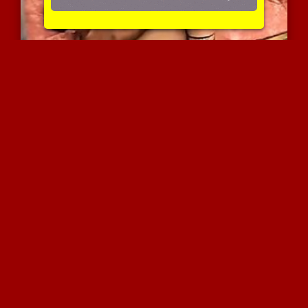
בייב מעוררת תיאבון חודרת...
6307 צפיות
|
3 המלצות