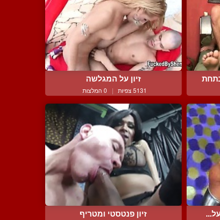
בתחת
זיון על המגלשה
5131 צפיות
|
0 המלצות
...
זיון פנטסטי ומטריף