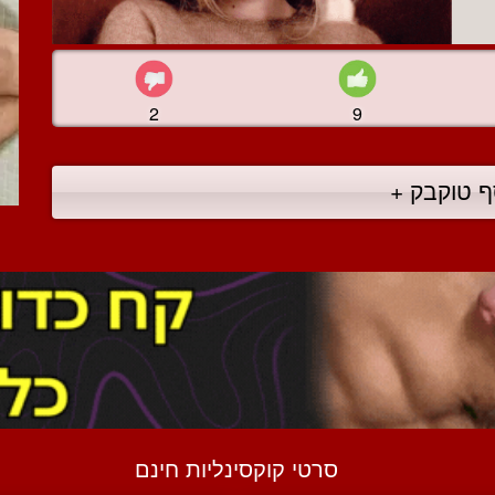
2
9
ף טוקבק +
סרטי קוקסינליות חינם