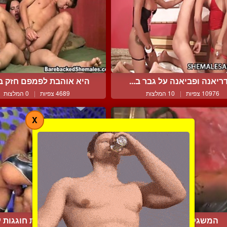
ריאנה ופביאנה על גבר ב...
היא אוהבת לפמפם חזק 
10976 צפיות
|
10 המלצות
4689 צפיות
|
0 המלצות
X
המשגלת המדופלמת
שתי קוקסינליות חוגגות על