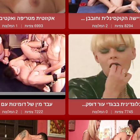
ישה הקוקסינלית וחובבן ...
אקזוטית מטריפה ואקטיבית
8294 צפיות
|
2 המלצות
6993 צפיות
|
1 המלצות
לונדינית בבגדי עור דופק...
עבד מין של דומינות עם בו
7745 צפיות
|
0 המלצות
7222 צפיות
|
2 המלצות