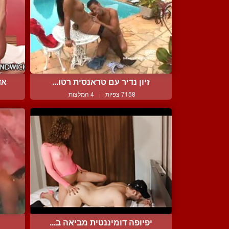
זיון נדיר עם טראנסית רטו...
אד
7158 צפיות
|
4 המלצות
יפיופה דומיננטית מביאה ב...