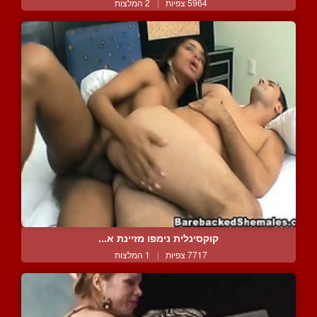
5964 צפיות
|
2 המלצות
קוקסינלית נימפו מזיינת א...
7717 צפיות
|
1 המלצות