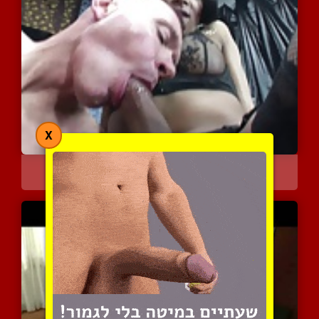
X
זיון פנטסטי ומטריף
5677 צפיות
|
1 המלצות