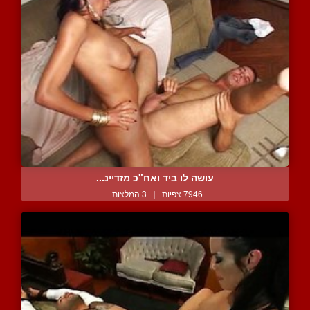
עושה לו ביד ואח"כ מזדיינ...
7946 צפיות
|
3 המלצות