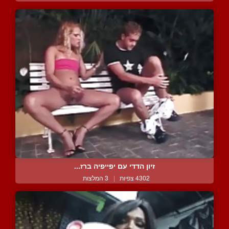
זיון הדדי עם יפייפיה ברז...
4302 צפיות
|
3 המלצות