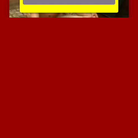
כוסית דומיננטית מפמפמת מ...
6126 צפיות
|
1 המלצות