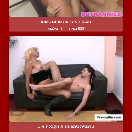
זאבה חמה ויפה טוחנת אותו
6297 צפיות
|
3 המלצות
טרנסית נימפומנית מקבלת א...