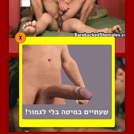
X
היא אוהבת לפמפם חזק בתחת
4692 צפיות
|
0 המלצות