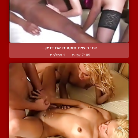
שני כושים תוקעים את דניק...
7109 צפיות
|
1 המלצות