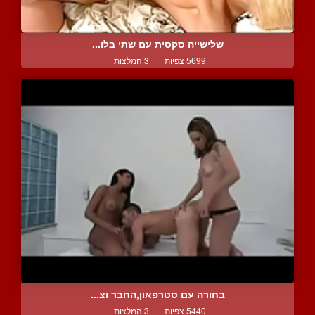
שלישייה סקסית עם שתי בלו...
5699 צפיות
|
3 המלצות
בחורה עם סטרפאון,החבר וצ...
5440 צפיות
|
3 המלצות