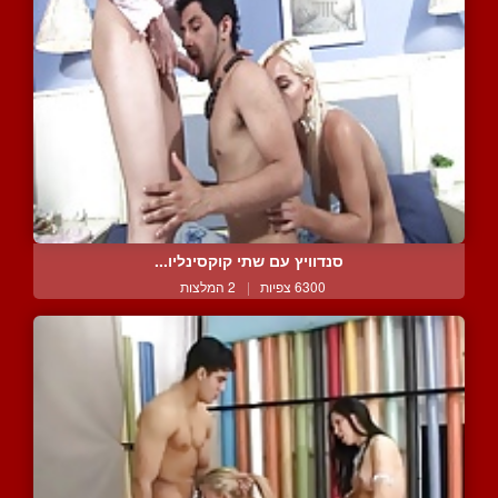
סנדוויץ עם שתי קוקסינליו...
6300 צפיות
|
2 המלצות