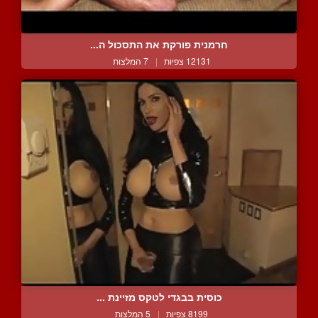
חרמנית פורקת את התסכול ה...
12131 צפיות
|
7 המלצות
כוסית בבגדי לטקס מזיינת ...
8199 צפיות
|
5 המלצות