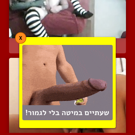
X
מירנה הנימפומנית ונער ה...
6582 צפיות
|
3 המלצות