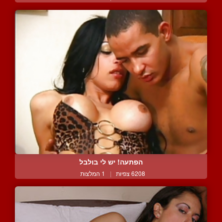
הפתעה! יש לי בולבל
6208 צפיות
|
1 המלצות